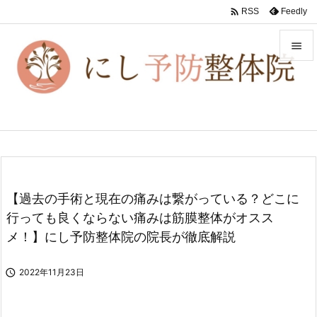

Feedly
RSS


メニュ

前へ

次へ

【過去の手術と現在の痛みは繋がっている？どこに
検索
行っても良くならない痛みは筋膜整体がオスス
メ！】にし予防整体院の院長が徹底解説

2022年11月23日