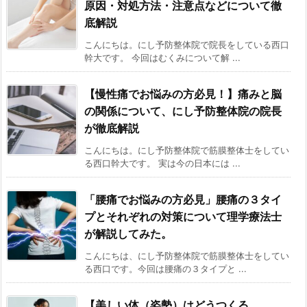
原因・対処方法・注意点などについて徹
底解説
こんにちは。にし予防整体院で院長をしている西口
幹大です。 今回はむくみについて解 ...
【慢性痛でお悩みの方必見！】痛みと脳
の関係について、にし予防整体院の院長
が徹底解説
こんにちは。にし予防整体院で筋膜整体士をしてい
る西口幹大です。 実は今の日本には ...
「腰痛でお悩みの方必見」腰痛の３タイ
プとそれぞれの対策について理学療法士
が解説してみた。
こんにちは、にし予防整体院で筋膜整体士をしてい
る西口です。今回は腰痛の３タイプと ...
【美しい体（姿勢）はどうつくる