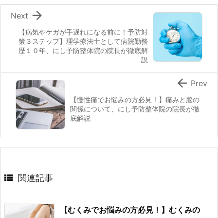

Next
【病気やケガが手遅れになる前に！予防対
策３ステップ】理学療法士として病院勤務
歴１０年、にし予防整体院の院長が徹底解
説

Prev
【慢性痛でお悩みの方必見！】痛みと脳の
関係について、にし予防整体院の院長が徹
底解説

関連記事
【むくみでお悩みの方必見！】むくみの