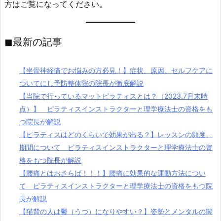
方はご覧になってください。
◼︎最新の記事
【坐骨神経痛でお悩みの方必見！】症状、原因、セルフケアに
ついてにし予防整体院の院長が徹底解説
【当院で行っているマットピラティスとは？（2023.7月末時
点）】 ピラティスインストラクターと理学療法士の資格をも
つ院長が解説
【ピラティスはどのくらいで効果が出る？】レッスンの頻度、
期間について ピラティスインストラクターと理学療法士の資
格をもつ院長が解説
【腰痛とはおさらば！！！】腰痛に効果的な運動方法につい
て ピラティスインストラクターと理学療法士の資格をもつ院
長が解説
【猫背の人は鬱（うつ）になりやすい？】姿勢とメンタルの関