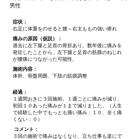
男性
症状：
右足に体重をのせると腰～右太ももの強い痺れ
痛みの原因（仮説）：
過去に左下腿と足首の骨折あり。数年後に痛みを
発症したことから、左下腿と足首の筋膜のねじれ
が腰痛につながった可能性。
施術内容：
体幹、骨盤周囲、下肢の筋膜調整
経過：
１週間おきに３回施術。１週ごとに痛みが減り、
初回１０あった痛みが１まで減りました。（人生
で経験した中でもっとも痛い痛み：１０、全く痛
くない：０）
コメント：
３回の施術で痛みはなくなり、立ち仕事も楽にで