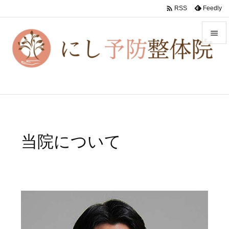

Feedly
RSS


メニュ

前へ

次へ

当院について
検索