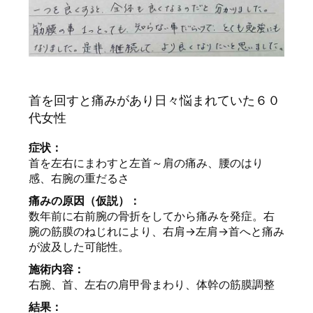
首を回すと痛みがあり日々悩まれていた６０
代女性
症状：
首を左右にまわすと左首～肩の痛み、腰のはり
感、右腕の重だるさ
痛みの原因（仮説）：
数年前に右前腕の骨折をしてから痛みを発症。右
腕の筋膜のねじれにより、右肩→左肩→首へと痛み
が波及した可能性。
施術内容：
右腕、首、左右の肩甲骨まわり、体幹の筋膜調整
結果：