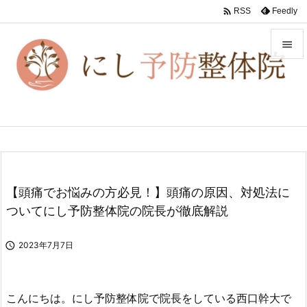

Feedly
RSS


メニュ

前へ

次へ

【頭痛でお悩みの方必見！】頭痛の原因、対処法に
検索
ついてにし予防整体院の院長が徹底解説

2023年7月7日
こんにちは。にし予防整体院で院長をしている西口幹大で