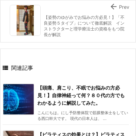

Prev
【姿勢のゆがみでお悩みの方必見！】「不
良姿勢５タイプ」について徹底解説 イン
ストラクターと理学療法士の資格をもつ院
長が解説

関連記事
【頭痛、肩こり、不眠でお悩みの方必
見！】自律神経って何？８０代の方でも
わかるように解説してみた。
こんにちは。にし予防整体院で筋膜整体士をしてい
る西口幹大です。 現代の日本人は、 ...
【ピラティスの効果とは？】ピラティス