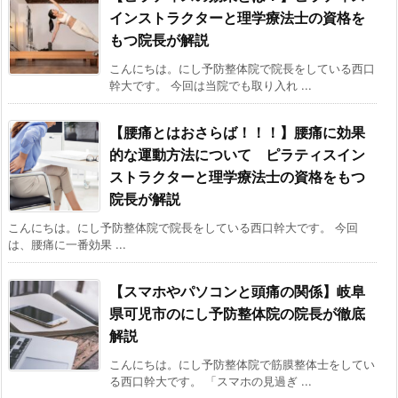
インストラクターと理学療法士の資格を
もつ院長が解説
こんにちは。にし予防整体院で院長をしている西口
幹大です。 今回は当院でも取り入れ ...
【腰痛とはおさらば！！！】腰痛に効果
的な運動方法について ピラティスイン
ストラクターと理学療法士の資格をもつ
院長が解説
こんにちは。にし予防整体院で院長をしている西口幹大です。 今回
は、腰痛に一番効果 ...
【スマホやパソコンと頭痛の関係】岐阜
県可児市のにし予防整体院の院長が徹底
解説
こんにちは。にし予防整体院で筋膜整体士をしてい
る西口幹大です。 「スマホの見過ぎ ...