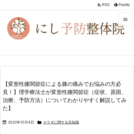

Feedly
RSS


メニュ

前へ

次へ

【変形性膝関節症による膝の痛みでお悩みの方必
検索
見！】理学療法士が変形性膝関節症（症状、原因、
治療、予防方法）についてわかりやすく解説してみ
た】

2022年10月4日

カラダに関する豆知識