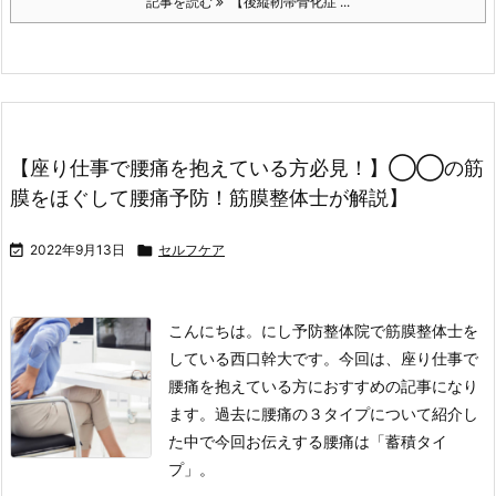
記事を読む
【後縦靭帯骨化症 ...
【座り仕事で腰痛を抱えている方必見！】◯◯の筋
膜をほぐして腰痛予防！筋膜整体士が解説】

2022年9月13日

セルフケア
こんにちは。にし予防整体院で筋膜整体士を
している西口幹大です。
今回は、座り仕事で
腰痛を抱えている方におすすめの記事になり
ます。
過去に腰痛の３タイプについて紹介し
た中で今回お伝えする腰痛は「蓄積タイ
プ」。