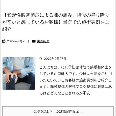
【変形性膝関節症による膝の痛み、階段の昇り降り
が辛いと感じているお客様】当院での施術実例をご
紹介

2022年9月26日

実例紹介

2022年9月27日
こんにちは。にし予防整体院で筋膜整体士を
している西口幹大です。
今日は当院をご利用
いただいているお客様の施術実例をご紹介し
ます。
筋膜整体の解説ブログ
整体に興味はあ
るけどどんなことされるか不安・・・
記事を読む
【変形性膝関節症 ...