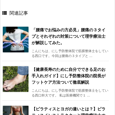

関連記事
「腰痛でお悩みの方必見」腰痛の３タイ
プとそれぞれの対策について理学療法士
が解説してみた。
こんにちは、にし予防整体院で筋膜整体士をしてい
る西口です。今回は腰痛の３タイプと ...
【健康長寿のために自分でできる足のお
手入れガイド】にし予防整体院の院長が
フットケア方法ついて徹底解説
こんにちは。にし予防整体院で筋膜整体士をしてい
る西口幹大です。 私は医療機関で１ ...
【ピラティスとヨガの違いとは？】ピラ