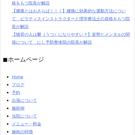
格をもつ院長が解説
【腰痛とはおさらば！！！】腰痛に効果的な運動方法につい
て ピラティスインストラクターと理学療法士の資格をもつ院
長が解説
【猫背の人は鬱（うつ）になりやすい？】姿勢とメンタルの関
係について にし予防整体院の院長が解説
◼︎ホームページ
Home
ブログ
予約
出張について
施術例
当院について
メニュー・料金
施術の特徴