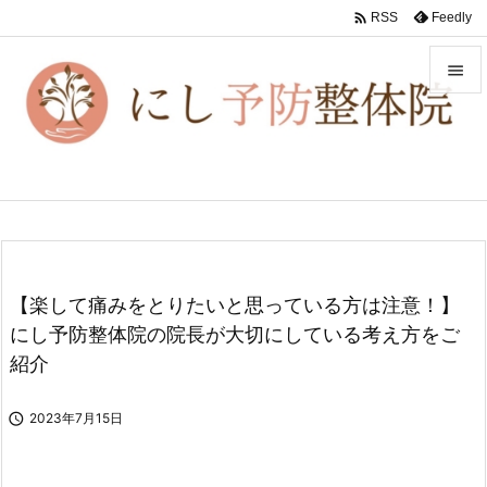

Feedly
RSS


メニュ

前へ

次へ

【楽して痛みをとりたいと思っている方は注意！】
検索
にし予防整体院の院長が大切にしている考え方をご
紹介

2023年7月15日